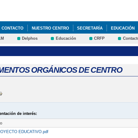
Pasar al
contenido
principal
E CONTACTO
NUESTRO CENTRO
SECRETARÍA
EDUCACIÓN
LM
Delphos
Educación
CRFP
Contact
UNCIOS
TRANSPORTE
PADLET 4º DE PRIMARIA. RECURSOS Y 
 DATOS BÁSICOS DEL CENTRO
ENTOS ORGÁNICOS DE CENTRO
ntación de interés:
to
OYECTO EDUCATIVO.pdf