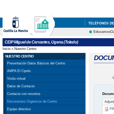
TELÉFONOS D
EducamosC
TABLÓN DE AN
CEIP Miguel de Cervantes, Ugena (Toledo)
PRESENTACIÓN
Inicio
»
Nuestro Centro
Se encuentra usted aquí
DOCUM
NUESTRO CENTRO
Presentación Datos Básicos del Centro
AMPA El Ciprés
Visita virtual
Datos de Contacto
Docume
Contacta con nosotros
Documentos Orgánicos de Centro
Adjun
PR
Equipo directivo