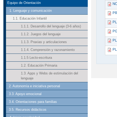
Equipo de Orientación
NO
1. Lenguaje y comunicación
PR
1.1. Educación Infantil
PL
1.1.1. Desarrollo del lenguaje (3-6 años)
PG
1.1.2. Juegos del lenguaje
PL
1.1.3. Praxias y articulaciones
PL
1.1.4. Comprensión y razonamiento
1.1.5 Lecto-escritura
1.2. Educación Primaria
1.3. Apps y Webs de estimulación del
lenguaje
2. Autonomía e iniciativa personal
3.3. Apoyo emocional
3.4. Orientaciones para familias
3.5. Recursos didácticos