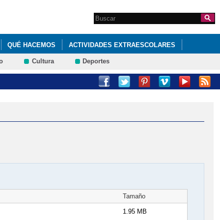
Search this site
Formulario de
búsqueda
QUÉ HACEMOS
ACTIVIDADES EXTRAESCOLARES
o
Cultura
Deportes
JUEGOS PARA REPASAR CONTENIDOS DE 4º DE PRIMARIA.
Tamaño
1.95 MB