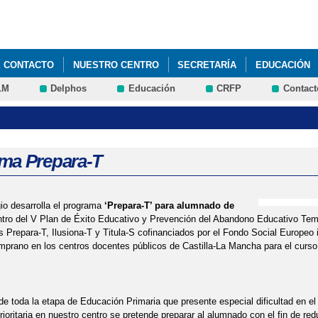
Pasar al
contenido
principal
E CONTACTO
NUESTRO CENTRO
SECRETARÍA
EDUCACIÓN
LM
Delphos
Educación
CRFP
Contact
UNCIOS
TRANSPORTE
PADLET 4º DE PRIMARIA. RECURSOS Y 
 DATOS BÁSICOS DEL CENTRO
ma Prepara-T
io desarrolla el programa
‘Prepara-T’ para alumnado de
ntro del V Plan de Éxito Educativo y Prevención del Abandono Educativo Tempr
 Prepara-T, Ilusiona-T y Titula-S cofinanciados por el Fondo Social Europeo
prano en los centros docentes públicos de Castilla-La Mancha para el curso
e toda la etapa de Educación Primaria que presente especial dificultad en el
ioritaria en nuestro centro se pretende preparar al alumnado con el fin de red