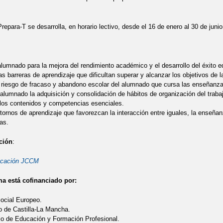
repara-T se desarrolla, en horario lectivo, desde el 16 de enero al 30 de juni
alumnado para la mejora del rendimiento académico y el desarrollo del éxito e
as barreras de aprendizaje que dificultan superar y alcanzar los objetivos de l
l riesgo de fracaso y abandono escolar del alumnado que cursa las enseñanzas
l alumnado la adquisición y consolidación de hábitos de organización del trab
 los contenidos y competencias esenciales.
ornos de aprendizaje que favorezcan la interacción entre iguales, la enseñanz
vas.
ción
:
ucación JCCM
a está cofinanciado por:
ocial Europeo.
o de Castilla-La Mancha.
rio de Educación y Formación Profesional.