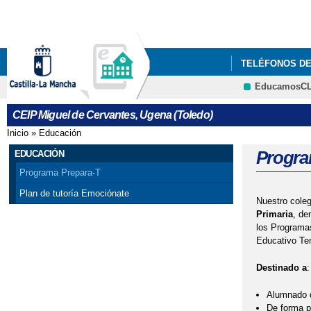
TELÉFONOS D
EducamosC
TABLÓN DE AN
CEIP Miguel de Cervantes, Ugena (Toledo)
PRESENTACIÓN
Inicio
»
Educación
Se encuentra usted aquí
Progra
EDUCACIÓN
Programa Prepara-T
Plan de tutoría Emociónate
Nuestro coleg
Primaria
, de
los Programas
Educativo Tem
Destinado a
:
Alumnado d
De forma pr