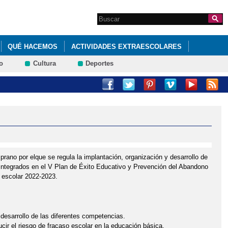
Search this site
Formulario de
búsqueda
QUÉ HACEMOS
ACTIVIDADES EXTRAESCOLARES
o
Cultura
Deportes
JUEGOS PARA REPASAR CONTENIDOS DE 4º DE PRIMARIA.
ano por elque se regula la implantación, organización y desarrollo de
 integrados en el V Plan de Éxito Educativo y Prevención del Abandono
 escolar 2022-2023.
 desarrollo de las diferentes competencias.
ucir el riesgo de fracaso escolar en la educación básica.