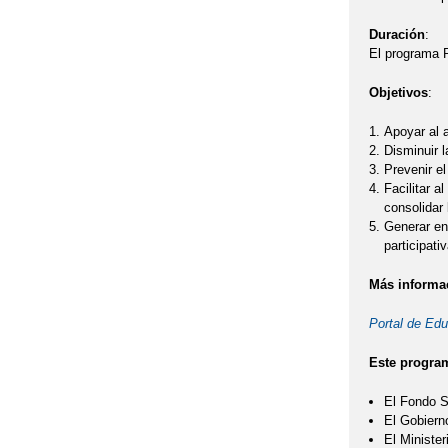
Duración
:
El programa P
Objetivos
:
Apoyar al 
Disminuir l
Prevenir e
Facilitar a
consolidar
Generar ent
participati
Más informa
Portal de Ed
Este program
El Fondo S
El Gobiern
El Ministe