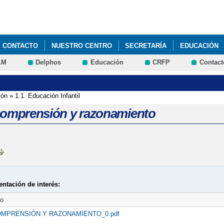
Pasar al
contenido
principal
E CONTACTO
NUESTRO CENTRO
SECRETARÍA
EDUCACIÓN
LM
Delphos
Educación
CRFP
Contact
UNCIOS
TRANSPORTE
PADLET 4º DE PRIMARIA. RECURSOS Y 
 DATOS BÁSICOS DEL CENTRO
ión
»
1.1. Educación Infantil
 Comprensión y razonamiento
ntación de interés:
to
MPRENSIÓN Y RAZONAMIENTO_0.pdf