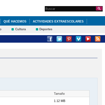
Search this site
Formulario de
búsqueda
QUÉ HACEMOS
ACTIVIDADES EXTRAESCOLARES
o
Cultura
Deportes
JUEGOS PARA REPASAR CONTENIDOS DE 4º DE PRIMARIA.
Tamaño
1.12 MB