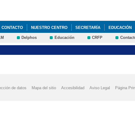
Pasar al
contenido
principal
E CONTACTO
NUESTRO CENTRO
SECRETARÍA
EDUCACIÓN
LM
Delphos
Educación
CRFP
Contact
UNCIOS
TRANSPORTE
PADLET 4º DE PRIMARIA. RECURSOS Y 
 DATOS BÁSICOS DEL CENTRO
ección de datos
Mapa del sitio
Accesibilidad
Aviso Legal
Página Prin