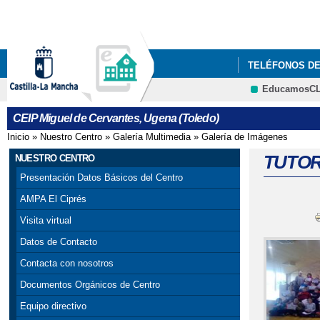
TELÉFONOS D
EducamosC
TABLÓN DE AN
CEIP Miguel de Cervantes, Ugena (Toledo)
PRESENTACIÓN
Inicio
»
Nuestro Centro
»
Galería Multimedia
»
Galería de Imágenes
Se encuentra usted aquí
TUTOR
NUESTRO CENTRO
Presentación Datos Básicos del Centro
AMPA El Ciprés
Visita virtual
Datos de Contacto
Contacta con nosotros
Documentos Orgánicos de Centro
Equipo directivo