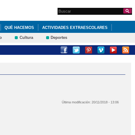
Search this site
Formulario de
búsqueda
QUÉ HACEMOS
ACTIVIDADES EXTRAESCOLARES
o
Cultura
Deportes
JUEGOS PARA REPASAR CONTENIDOS DE 4º DE PRIMARIA.
Última modificación:
20/11/2018 - 13:06