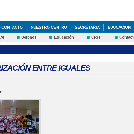
Pasar al
contenido
principal
E CONTACTO
NUESTRO CENTRO
SECRETARÍA
EDUCACIÓN
LM
Delphos
Educación
CRFP
Contact
UNCIOS
TRANSPORTE
PADLET 4º DE PRIMARIA. RECURSOS Y 
 DATOS BÁSICOS DEL CENTRO
IZACIÓN ENTRE IGUALES